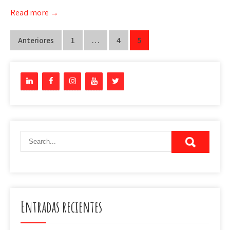
Read more →
Navegación
Anteriores
1
…
4
5
de
entradas
Entradas recientes