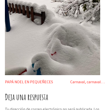
Navegación
PAPÁ NOEL EN PEQUEÑECES
Carnaval, carnaval…
de
Deja una respuesta
entradas
Tu dirección de correo electrónico no será publicada.
Los